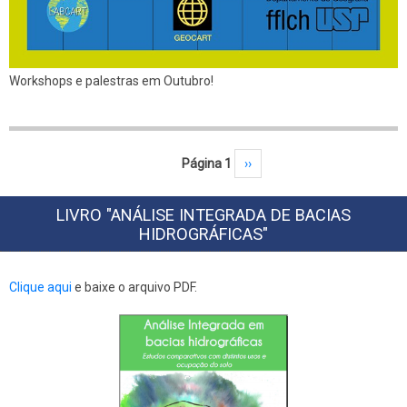
Workshops e palestras em Outubro!
Paginação
Página 1
Próxima página
››
LIVRO "ANÁLISE INTEGRADA DE BACIAS
HIDROGRÁFICAS"
Clique aqui
e baixe o arquivo PDF.