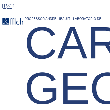
Pular
para
o
PROFESSOR ANDRÉ LIBAULT - LABORATÓRIO DE
CAR
conteúdo
principal
GE