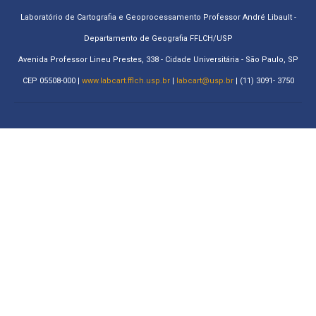
Laboratório de Cartografia e Geoprocessamento Professor André Libault -
Departamento de Geografia FFLCH/USP
Avenida Professor Lineu Prestes, 338 - Cidade Universitária - São Paulo, SP
CEP 05508-000 |
www.labcart.fflch.usp.br
|
labcart@usp.br
| (11) 3091- 3750